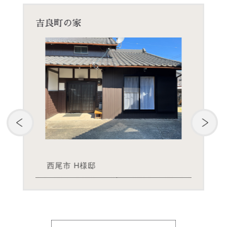
住崎町の家
西尾市 K様邸