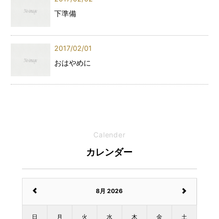
下準備
2017/02/01
おはやめに
Calender
カレンダー
8月 2026
日
月
火
水
木
金
土