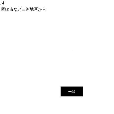
ます
、岡崎市など三河地区から
一覧