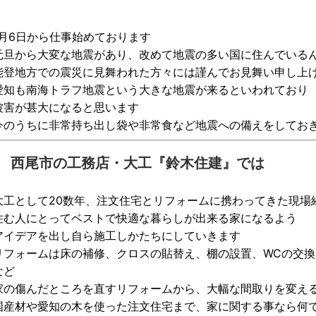
1月6日から仕事始めております
元旦から大変な地震があり、改めて地震の多い国に住んでいる
能登地方での震災に見舞われた方々には謹んでお見舞い申し上
愛知も南海トラフ地震という大きな地震が来るといわれており
被害が甚大になると思います
今のうちに非常持ち出し袋や非常食など地震への備えをしてお
西尾市の工務店・大工『鈴木住建』では
大工として20数年、注文住宅とリフォームに携わってきた現場
住む人にとってベストで快適な暮らしが出来る家になるよう
アイデアを出し自ら施工しかたちにしていきます
リフォームは床の補修、クロスの貼替え、棚の設置、WCの交
など
家の傷んだところを直すリフォームから、大幅な間取りを変え
国産材や愛知の木を使った注文住宅まで、家に関する事なら何